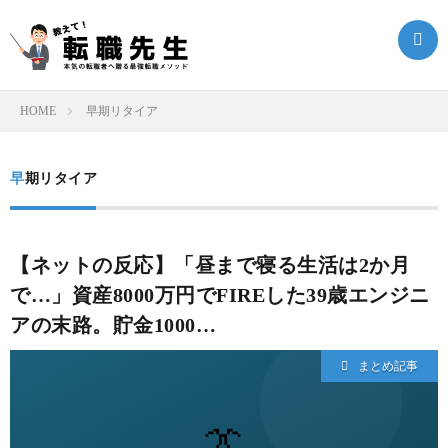
HOME
早期リタイア
転
早期リタイア
職
転
ク
職
ま
【ネットの反応】「昼まで寝る生活は2か月
で…」資産8000万円でFIREした39歳エンジニ
エ
ノ
と
転
アの末路。貯金1000…
ス
ウ
まとめ記事
め
職
ト
ハ
記
お