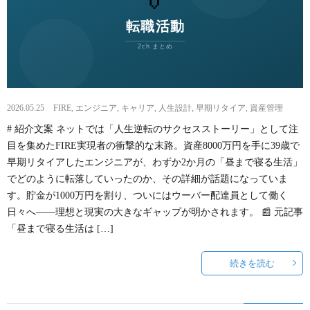
~
ウ
事
悩
転
み
職
相
2026.05.25
FIRE
,
エンジニア
,
キャリア
,
人生設計
,
早期リタイア
,
資産管理
# 紹介文案 ネットでは「人生逆転のサクセスストーリー」として注
の
談
目を集めたFIRE実現者の衝撃的な末路。資産8000万円を手に39歳で
早期リタイアしたエンジニアが、わずか2か月の「昼まで寝る生活」
流
フ
でどのように転落していったのか、その詳細が話題になっていま
す。貯金が1000万円を割り、ついにはウーバー配達員として働く
れ
ォ
日々へ——理想と現実の大きなギャップが明かされます。 📰 元記事
「昼まで寝る生活は […]
~
ー
続きを読む
ム