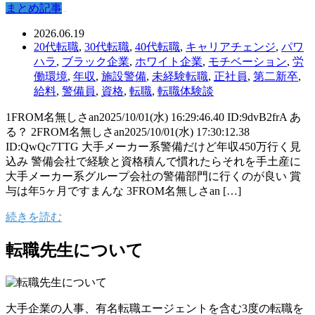
まとめ記事
2026.06.19
20代転職
,
30代転職
,
40代転職
,
キャリアチェンジ
,
パワ
ハラ
,
ブラック企業
,
ホワイト企業
,
モチベーション
,
労
働環境
,
年収
,
施設警備
,
未経験転職
,
正社員
,
第二新卒
,
給料
,
警備員
,
資格
,
転職
,
転職体験談
1FROM名無しさan2025/10/01(水) 16:29:46.40 ID:9dvB2frA あ
る？ 2FROM名無しさan2025/10/01(水) 17:30:12.38
ID:QwQc7TTG 大手メーカー系警備だけど年収450万行く見
込み 警備会社で経験と資格積んで慣れたらそれを手土産に
大手メーカー系グループ会社の警備部門に行くのが良い 賞
与は年5ヶ月ですまんな 3FROM名無しさan […]
続きを読む
転職先生について
大手企業の人事、有名転職エージェントを含む3度の転職を