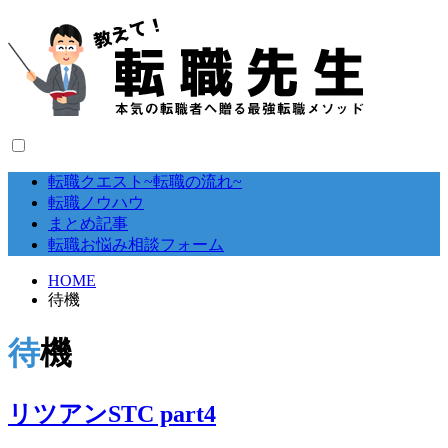
転職クエスト~転職の流れ~
転職ノウハウ
まとめ記事
転職お悩み相談フォーム
HOME
待機
待機
リツアンSTC part4