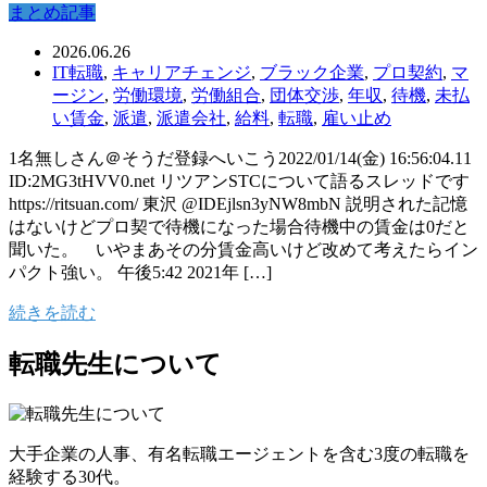
まとめ記事
2026.06.26
IT転職
,
キャリアチェンジ
,
ブラック企業
,
プロ契約
,
マ
ージン
,
労働環境
,
労働組合
,
団体交渉
,
年収
,
待機
,
未払
い賃金
,
派遣
,
派遣会社
,
給料
,
転職
,
雇い止め
1名無しさん＠そうだ登録へいこう2022/01/14(金) 16:56:04.11
ID:2MG3tHVV0.net リツアンSTCについて語るスレッドです
https://ritsuan.com/ 東沢 @IDEjlsn3yNW8mbN 説明された記憶
はないけどプロ契で待機になった場合待機中の賃金は0だと
聞いた。 いやまあその分賃金高いけど改めて考えたらイン
パクト強い。 午後5:42 2021年 […]
続きを読む
転職先生について
大手企業の人事、有名転職エージェントを含む3度の転職を
経験する30代。