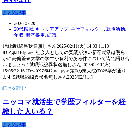
まとめ記事
2026.07.29
20代転職
,
キャリアアップ
,
学歴フィルター
,
就職活動
,
年収
,
新卒採用
,
転職
1就職戦線異状名無しさん2025/02/11(火) 14:33:11.13
ID:ZgkKRljq.net 社会人としての実績が無い新卒就活は明ら
かに高偏差値大学の学生が有利である件について皆で語り合
いましょう 2就職戦線異状名無しさん2025/02/11(火)
15:05:32.16 ID:w0XZ6i42.net 内々定0の東大院(D)26卒が通り
ます 5就職戦線異状名無しさん2025/02/ […]
続きを読む
ニッコマ就活生で学歴フィルターを経
験した人いる？
まとめ記事