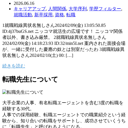
2026.06.16
キャリアアップ
,
人間関係
,
大学序列
,
学歴フィルター
,
就職活動
,
新卒採用
,
資格
,
転職
1就職戦線異状名無しさん2024/02/09(金) 13:05:50.85
ID:4j37buGS.net ニッコマ就活生の広場です！ ニッコマ関係
者以外、書き込み厳禁。 2就職戦線異状名無しさん
2024/02/09(金) 14:18:23.93 ID:32/min5I.net 案内された面接会場
が、一緒に受付した慶應の奴とは別室だったわ 3就職戦線異
状名無しさん2024/02/10(土) 00: […]
続きを読む
転職先生について
大手企業の人事、有名転職エージェントを含む3度の転職を
経験する30代。
人事での採用経験、転職エージェントでの職業紹介という経
験から、知り合いの転職をサポートし、成功させていくうち
に「転職先生」と呼ばれるようになる。