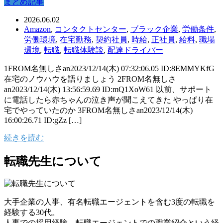
まとめ記事
2026.06.02
Amazon
,
コンタクトセンター
,
ブラック企業
,
労働条件
,
労働環境
,
在宅勤務
,
契約社員
,
時給
,
正社員
,
給料
,
職場
環境
,
転職
,
転職体験談
,
配達ドライバー
1FROM名無しさan2023/12/14(木) 07:32:06.05 ID:8EMMYKfG
在宅のノウハウを語りましょう 2FROM名無しさ
an2023/12/14(木) 13:56:59.69 ID:mQ1XoW61 以前、サポート
に電話したら赤ちゃんの泣き声が聞こえてきた やっぱり在
宅でやっていたのか 3FROM名無しさan2023/12/14(木)
16:00:26.71 ID:gZz […]
続きを読む
転職先生について
大手企業の人事、有名転職エージェントを含む3度の転職を
経験する30代。
人事での採用経験、転職エージェントでの職業紹介という経