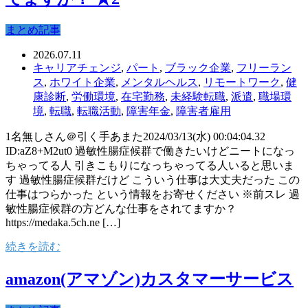
まとめ記事
2026.07.11
キャリアチェンジ
,
パート
,
ブラック企業
,
フリーラン
ス
,
ホワイト企業
,
メンタルヘルス
,
リモートワーク
,
健
康診断
,
労働環境
,
在宅勤務
,
未経験転職
,
派遣
,
職場環
境
,
転職
,
転職活動
,
障害年金
,
障害者雇用
1名無しさん＠引く手あまた2024/03/13(水) 00:04:04.32
ID:aZ8+M2ut0 過敏性腸症候群で働きたいけどニートになっ
ちゃってる人 引きこもりになっちゃってる人いると思いま
す 過敏性腸症候群だけど こういう仕事は大丈夫だった この
仕事はつらかった という情報をお寄せください ※前スレ 過
敏性腸症候群の方どんな仕事をされてますか？
https://medaka.5ch.ne […]
続きを読む
amazon(アマゾン)カスタマーサービス