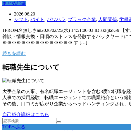
まとめ記事
2026.06.20
シフト
,
バイト
,
パワハラ
,
ブラック企業
,
人間関係
,
労働
1FROM名無しさan2026/02/25(水) 14:51:06.03
雑談・情報交換・日頃のストレスを発散するバックヤードに
※※※※※※※※※※※※※※※ す […]
続きを読む
転職先生について
大手企業の人事、有名転職エージェントを含む3度の転職を経
人事での採用経験、転職エージェントでの職業紹介という経
その後、口コミが広がり企業からヘッドハンティングされ、
自己紹介詳細はこちら
TOPへ戻る