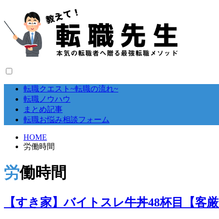
転職クエスト~転職の流れ~
転職ノウハウ
まとめ記事
転職お悩み相談フォーム
HOME
労働時間
労働時間
【すき家】バイトスレ牛丼48杯目【客