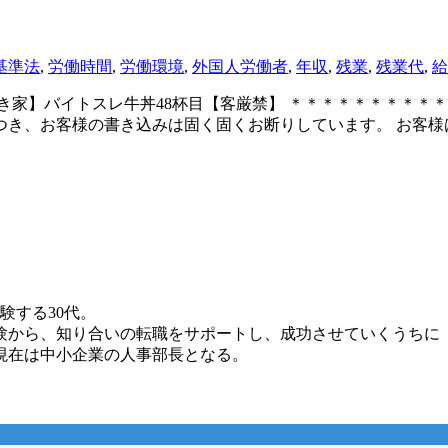
基準法
,
労働時間
,
労働環境
,
外国人労働者
,
年収
,
残業
,
残業代
,
給
 ID:akFjkdG9 【すき家】バイトスレ牛丼48杯目【客厳禁】 ＊＊
つき、お客様の書き込みは固く固くお断りしています。 お客様
験する30代。
験から、知り合いの転職をサポートし、成功させていくうちに
現在は中小企業の人事部長となる。