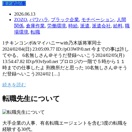
まとめ記事
2026.06.13
ZOZO
,
パワハラ
,
ブラック企業
,
モチベーション
,
人間
関係
,
倉庫作業
,
労働環境
,
時給
,
派遣
,
派遣会社
,
給料
,
職
場環境
,
転職
1チキンコンポ&マイハニーwith乃木坂将軍同士
2024/02/04(日) 23:05:09.77 ID://pO3WP/0.net 今までの事は許し
てやる。 6名無しさん＠そうだ登録へいこう2024/02/05(月)
13:54:47.82 ID:p/93vfyo0.net プロロジの一階で５時から１１
時までの仕事したよ 刑務所だと思った 10名無しさん＠そう
だ登録へいこう2024/02 […]
続きを読む
転職先生について
大手企業の人事、有名転職エージェントを含む3度の転職を
経験する30代。