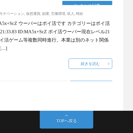
まとめ記事
モチベーション
,
仮想通貨
,
副業
,
労働環境
,
収入
,
時給
19 ID:MA5x+ScZ ウーバーはポイ活です カテゴリーはポイ活
:21:33.83 ID:MA5x+ScZ ポイ活ウーバー現在レベル21
ポイ活ゲーム等複数同時進行。本業は別のネット関係
…]
続きを読む
TOPへ戻る