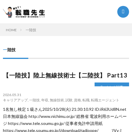
HOME
一陸技
転
一陸技
職
転
【一陸技】陸上無線技術士【二陸技】 Part13
ク
職
ま
まとめ記事
エ
ノ
と
転
2026.05.31
キャリアアップ
,
一陸技
,
年収
,
無線技術
,
試験
,
資格
,
転職
,
転職エージェント
ス
ウ
め
職
1名無し検定１級さん2025/10/28(火) 21:30:10.92 ID:iR63Ud8N.net
日本無線協会 http://www.nichimu.or.jp/ 総務省 電波利用ホームペー
ジ https://www.tele.soumu.go.jp/ 従事者免許申請用紙
ト
ハ
記
お
https://www.tele.soumu.go.jp/j/download/radioope/ ｿVvミ