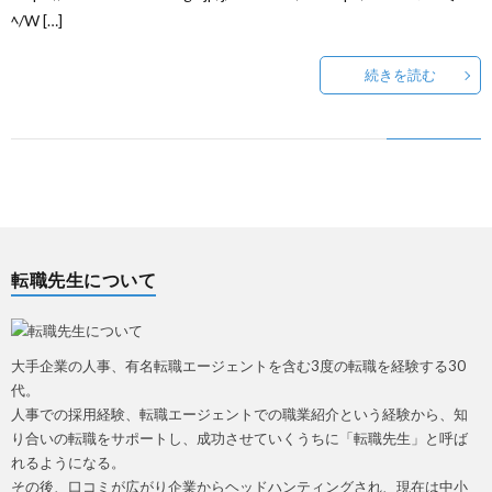
ﾍ/W […]
~
ウ
事
悩
続きを読む
転
み
職
相
の
談
流
フ
転職先生について
れ
ォ
大手企業の人事、有名転職エージェントを含む3度の転職を経験する30
~
ー
代。
人事での採用経験、転職エージェントでの職業紹介という経験から、知
り合いの転職をサポートし、成功させていくうちに「転職先生」と呼ば
ム
れるようになる。
その後、口コミが広がり企業からヘッドハンティングされ、現在は中小