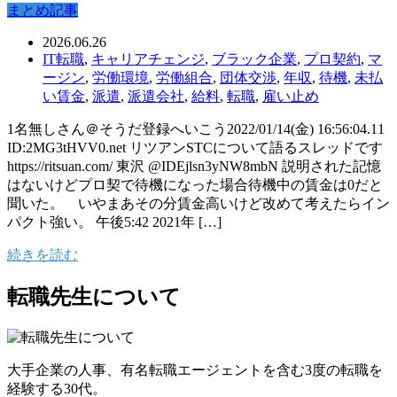
まとめ記事
2026.06.26
IT転職
,
キャリアチェンジ
,
ブラック企業
,
プロ契約
,
マ
ージン
,
労働環境
,
労働組合
,
団体交渉
,
年収
,
待機
,
未払
い賃金
,
派遣
,
派遣会社
,
給料
,
転職
,
雇い止め
1名無しさん＠そうだ登録へいこう2022/01/14(金) 16:56:04.11
ID:2MG3tHVV0.net リツアンSTCについて語るスレッドです
https://ritsuan.com/ 東沢 @IDEjlsn3yNW8mbN 説明された記憶
はないけどプロ契で待機になった場合待機中の賃金は0だと
聞いた。 いやまあその分賃金高いけど改めて考えたらイン
パクト強い。 午後5:42 2021年 […]
続きを読む
転職先生について
大手企業の人事、有名転職エージェントを含む3度の転職を
経験する30代。