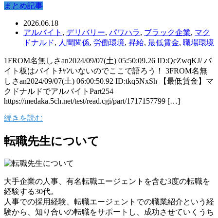
まとめ記事
2026.06.18
アルバイト
,
デリバリー
,
パワハラ
,
ブラック企業
,
マク
ドナルド
,
人間関係
,
労働環境
,
昇給
,
最低賃金
,
職場環境
1FROM名無しさan2024/09/07(土) 05:50:09.26 ID:QcZwqKJ/ バ
イト板はバイトﾁｬﾝいないのでここで語ろう！ 3FROM名無
しさan2024/09/07(土) 06:00:50.92 ID:tkq5NxSh 【最低賃金】マ
クドナルドでアルバイトPart254
https://medaka.5ch.net/test/read.cgi/part/1717157799 […]
続きを読む
転職先生について
大手企業の人事、有名転職エージェントを含む3度の転職を
経験する30代。
人事での採用経験、転職エージェントでの職業紹介という経
験から、知り合いの転職をサポートし、成功させていくうち