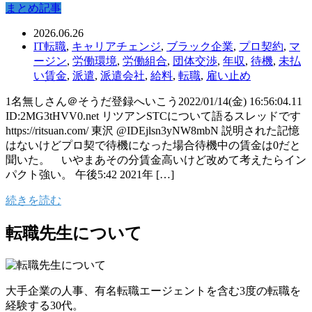
まとめ記事
2026.06.26
IT転職
,
キャリアチェンジ
,
ブラック企業
,
プロ契約
,
マ
ージン
,
労働環境
,
労働組合
,
団体交渉
,
年収
,
待機
,
未払
い賃金
,
派遣
,
派遣会社
,
給料
,
転職
,
雇い止め
1名無しさん＠そうだ登録へいこう2022/01/14(金) 16:56:04.11
ID:2MG3tHVV0.net リツアンSTCについて語るスレッドです
https://ritsuan.com/ 東沢 @IDEjlsn3yNW8mbN 説明された記憶
はないけどプロ契で待機になった場合待機中の賃金は0だと
聞いた。 いやまあその分賃金高いけど改めて考えたらイン
パクト強い。 午後5:42 2021年 […]
続きを読む
転職先生について
大手企業の人事、有名転職エージェントを含む3度の転職を
経験する30代。