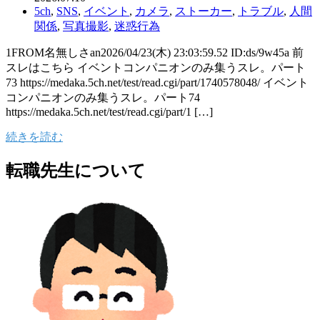
5ch
,
SNS
,
イベント
,
カメラ
,
ストーカー
,
トラブル
,
人間
関係
,
写真撮影
,
迷惑行為
1FROM名無しさan2026/04/23(木) 23:03:59.52 ID:ds/9w45a 前
スレはこちら イベントコンパニオンのみ集うスレ。パート
73 https://medaka.5ch.net/test/read.cgi/part/1740578048/ イベント
コンパニオンのみ集うスレ。パート74
https://medaka.5ch.net/test/read.cgi/part/1 […]
続きを読む
転職先生について