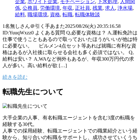
企業
,
ホワイト企業
,
モチベーション
,
下水処理
,
人間関
係
,
公務員
,
労働環境
,
年収
,
正社員
,
残業
,
求人
,
浄水場
,
給料
,
職場環境
,
資格
,
転職
,
転職体験談
1名無しさん＠引く手あまた2025/08/26(火) 20:35:16.58
ID:YuuqWxzz0 よくある質問 Q,必要な資格は？ A,運転免許は
仕事で使うこともあるので取っておいたほうがいいが他は特
に必要ない。 ビルメン4点セット等あれば就職に有利な資
格はあるが入社後に取らせる会社も多く必須ではない。 Q,
給料は安い？ A,WAなど例外もあるが、年収300万円代の求
人が多い。高い給料が欲 […]
続きを読む
転職先生について
大手企業の人事、有名転職エージェントを含む3度の転職を
経験する30代。
人事での採用経験、転職エージェントでの職業紹介という経
験から、知り合いの転職をサポートし、成功させていくうち