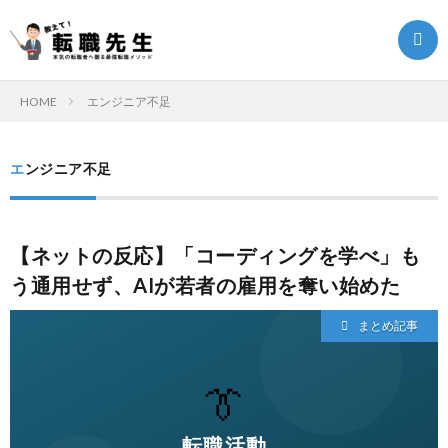
HOME
エンジニア不足
転
エンジニア不足
職
転
【ネットの反応】「コーディングを学べ」も
ク
職
ま
う通用せず、AIが若者の雇用を奪い始めた
エ
ノ
と
転
まとめ記事
ス
ウ
め
職
ト
ハ
記
お