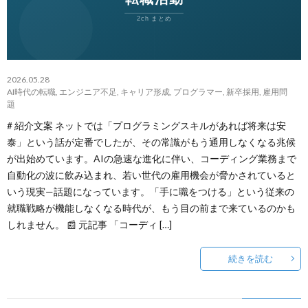
~
ウ
事
悩
転
み
2026.05.28
職
AI時代の転職
,
エンジニア不足
,
キャリア形成
,
プログラマー
,
新卒採用
,
雇用問
相
題
# 紹介文案 ネットでは「プログラミングスキルがあれば将来は安
の
談
泰」という話が定番でしたが、その常識がもう通用しなくなる兆候
が出始めています。AIの急速な進化に伴い、コーディング業務まで
流
フ
自動化の波に飲み込まれ、若い世代の雇用機会が脅かされていると
いう現実—話題になっています。「手に職をつける」という従来の
れ
ォ
就職戦略が機能しなくなる時代が、もう目の前まで来ているのかも
しれません。 📰 元記事 「コーディ […]
~
ー
続きを読む
ム